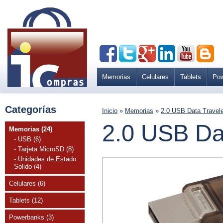
Memorias
Celulares
Tablets
Po
Categorías
Inicio
»
Memorias
»
2.0 USB Data Travel
2.0 USB Da
Memorias (24)
- USB (6)
- Tarjeta MicroSD (8)
- Unidades de Estado
Solido (4)
Celulares (6)
Tablets (12)
Powerbanks (3)