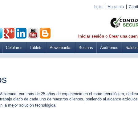
Inicio
Mi cuenta
Carri
Iniciar sesión
o
Crear una cuen
Celulares
Tablets
Powerbanks
Bocinas
Audífonos
Saldos
os
icana, con más de 25 años de experiencia en el ramo tecnológico; dedicado
 trabajo diario de cada uno de nuestros c
lientes, poniendo al alcance
artículos
en la mejor solución tecnológica.